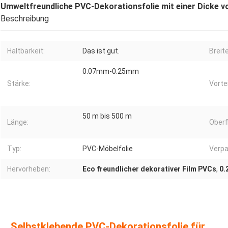
Umweltfreundliche PVC-Dekorationsfolie mit einer Dicke v
Beschreibung
Haltbarkeit:
Das ist gut.
Breite
0.07mm-0.25mm
Stärke:
Vortei
50 m bis 500 m
Länge:
Oberf
Typ:
PVC-Möbelfolie
Verpa
Hervorheben:
Eco freundlicher dekorativer Film PVCs
,
0.
Selbstklebende PVC-Dekorationsfolie für