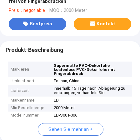
frei von Fingerabdrücken
Preis：negotiable
MOQ：2000 Meter
Bestpreis
Kontakt
Produkt-Beschreibung
,
Supermatte PVC-Dekorfolie
Markieren
kostenlose PVC-Dekorfolie mit
Fingerabdruck
Herkunftsort
Foshan, China
innerhalb 15 Tage nach, Ablagerung zu
Lieferzeit
empfangen, verhandeln Sie
Markenname
LD
Min Bestellmenge
2000 Meter
Modellnummer
LD-S001-006
Sehen Sie mehr an