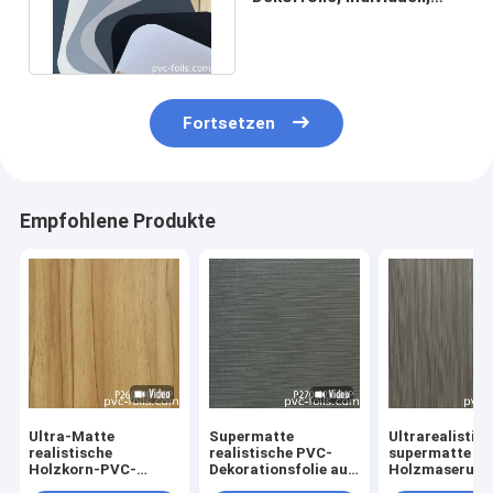
einfarbig, frei von
Fingerabdrücken
Fortsetzen
Empfohlene Produkte
Ultra-Matte
Supermatte
Ultrarealistis
realistische
realistische PVC-
supermatte
Holzkorn-PVC-
Dekorationsfolie aus
Holzmaserung
Membranfolie für
Holzkörnern für die
Folie für