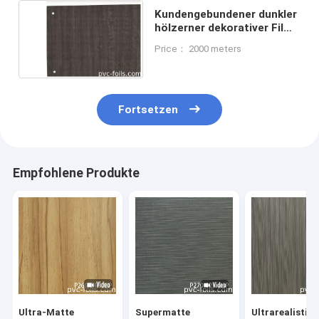
Kundengebundener dunkler
hölzerner dekorativer Film
PVCs für die Tür-Profil-
Price： 2000 meters
Verpackung
Fortsetzen
Empfohlene Produkte
Ultra-Matte
Supermatte
Ultrarealistis