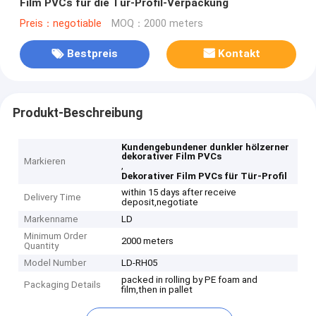
Film PVCs für die Tür-Profil-Verpackung
Preis：negotiable
MOQ：2000 meters
Bestpreis
Kontakt
Produkt-Beschreibung
Kundengebundener dunkler hölzerner
dekorativer Film PVCs
Markieren
,
Dekorativer Film PVCs für Tür-Profil
within 15 days after receive
Delivery Time
deposit,negotiate
Markenname
LD
Minimum Order
2000 meters
Quantity
Model Number
LD-RH05
packed in rolling by PE foam and
Packaging Details
film,then in pallet