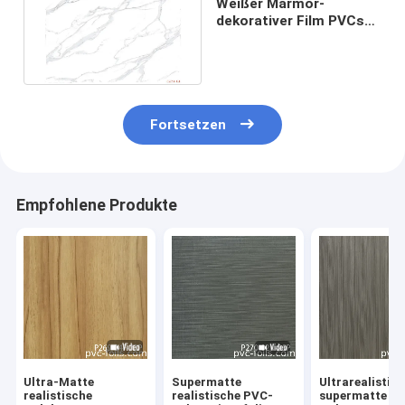
Weißer Marmor-
dekorativer Film PVCs
für Kabinett Kratzer -
beständig
Fortsetzen
Empfohlene Produkte
Ultra-Matte
Supermatte
Ultrarealistis
realistische
realistische PVC-
supermatte