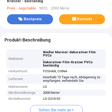
Kratzer - beständig
Preis：negotiable
MOQ：2000 Meter
Bestpreis
Kontakt
Produkt-Beschreibung
Weißer Marmor-dekorativer Film
PVCs
Markieren
,
Dekorativer Film-Kratzer PVCs
beständig
Herkunftsort
FOSHAN, CHINA
innerhalb 15 Tage nach, Ablagerung zu
Lieferzeit
empfangen, verhandeln Sie
Markenname
LD
Min Bestellmenge
2000 Meter
Modellnummer
LD-G214-03
Sehen Sie mehr an