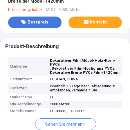
Breite der Möbel-1420mm
Preis：negotiable
MOQ：2000 Meter
Bestpreis
Kontakt
Produkt-Beschreibung
Dekorativer Film Möbel-Holz-Korn-
PVCs
Markieren
,
,
Dekorativer Film Hochglanz PVCs
Dekorative Breite PVCs Film-1420mm
Herkunftsort
FOSHAN, CHINA
innerhalb 15 Tage nach, Ablagerung zu
Lieferzeit
empfangen, verhandeln Sie
Markenname
LD
Min Bestellmenge
2000 Meter
Modellnummer
LD-8089P, LD-8090P
Sehen Sie mehr an