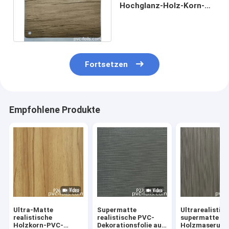
Hochglanz-Holz-Korn-
PVCs für Breite der
Möbel-1420mm
Fortsetzen
Empfohlene Produkte
Ultra-Matte
Supermatte
Ultrarealistis
realistische
realistische PVC-
supermatte
Holzkorn-PVC-
Dekorationsfolie aus
Holzmaserung