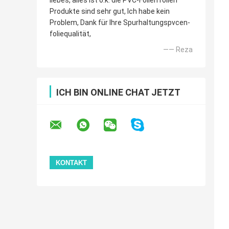
liebes, alles ist o.k. die PVC-Folien rollen
Produkte sind sehr gut, Ich habe kein
Problem, Dank für Ihre Spurhaltungspvcen-
foliequalität,
—— Reza
ICH BIN ONLINE CHAT JETZT