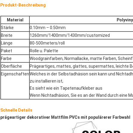
Produkt-Beschreibung
Material
Polyviny
Stärke
0.10mm – 0.50mm
Breite
1260mm/1400mm/1430mm/customized
Länge
80-500meters/roll
Paket
Rolle u. Palette
Farbe
Woodgrainfarben, Normallacke, matte Farben, Schein
Oberfläche
Prägeartiges, mattes, glattes, supermattes, leichte 
Eigenschaften
Welches in der Selbstadhäsion sein kann und Nichtadh
zu installieren ist,
Es sieht wie ein Tapetenaufkleber aus
Wenn Nichtadhäsion, Sie es an der Wand durch eine 
Schnelle Details
prägeartiger dekorativer Mattfilm PVCs mit populärerer Farbwahl