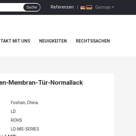
Referenzen
|
German
Suche
TAKT MIT UNS
NEUIGKEITEN
RECHTSSACHEN
chen-Membran-Tür-Normallack
Foshan, China
LD
ROHS
LD-MS-SERIES