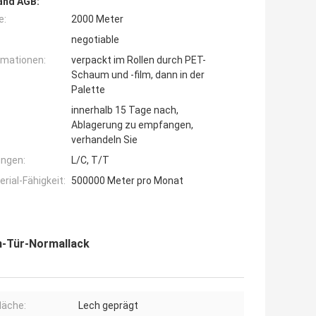
and AGB:
e:
2000 Meter
negotiable
rmationen:
verpackt im Rollen durch PET-
Schaum und -film, dann in der
Palette
innerhalb 15 Tage nach,
Ablagerung zu empfangen,
verhandeln Sie
ngen:
L/C, T/T
ial-Fähigkeit:
500000 Meter pro Monat
n-Tür-Normallack
läche:
Lech geprägt