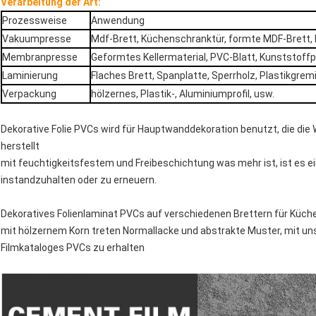
Verarbeitung der Art:
Prozessweise
Anwendung
Vakuumpresse
Mdf-Brett, Küchenschranktür, formte MDF-Brett, 
Membranpresse
Geformtes Kellermaterial, PVC-Blatt, Kunststoff
Laminierung
Flaches Brett, Spanplatte, Sperrholz, Plastikgrem
Verpackung
hölzernes, Plastik-, Aluminiumprofil, usw.
Dekorative Folie PVCs wird für Hauptwanddekoration benutzt, die die 
herstellt
mit feuchtigkeitsfestem und Freibeschichtung was mehr ist, ist es e
instandzuhalten oder zu erneuern.
Dekoratives Folienlaminat PVCs auf verschiedenen Brettern für Küch
mit hölzernem Korn treten Normallacke und abstrakte Muster, mit un
Filmkataloges PVCs zu erhalten