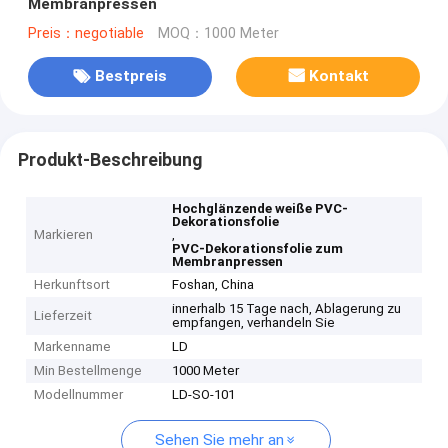
Membranpressen
Preis：negotiable
MOQ：1000 Meter
Bestpreis
Kontakt
Produkt-Beschreibung
Hochglänzende weiße PVC-
Dekorationsfolie
Markieren
,
PVC-Dekorationsfolie zum
Membranpressen
Herkunftsort
Foshan, China
innerhalb 15 Tage nach, Ablagerung zu
Lieferzeit
empfangen, verhandeln Sie
Markenname
LD
Min Bestellmenge
1000 Meter
Modellnummer
LD-SO-101
Sehen Sie mehr an