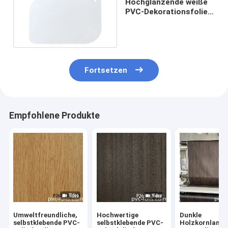
Hochglänzende weiße
PVC-Dekorationsfolie
für Membranpressen
Fortsetzen
Empfohlene Produkte
Umweltfreundliche,
Hochwertige
Dunkle
selbstklebende PVC-
selbstklebende PVC-
Holzkornlamin