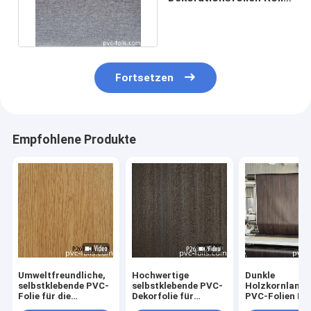
für die
Innenausstattung
Fortsetzen
Empfohlene Produkte
Umweltfreundliche,
Hochwertige
Dunkle
selbstklebende PVC-
selbstklebende PVC-
Holzkornlamin
Folie für die
Dekorfolie für
PVC-Folien M
Renovierung von
Möbeloberflächenrenovierung
für MDF Schra