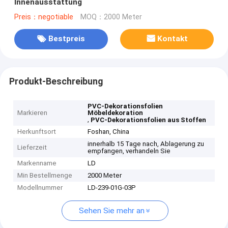
Innenausstattung
Preis：negotiable
MOQ：2000 Meter
Bestpreis
Kontakt
Produkt-Beschreibung
PVC-Dekorationsfolien
Markieren
Möbeldekoration
,
PVC-Dekorationsfolien aus Stoffen
Herkunftsort
Foshan, China
innerhalb 15 Tage nach, Ablagerung zu
Lieferzeit
empfangen, verhandeln Sie
Markenname
LD
Min Bestellmenge
2000 Meter
Modellnummer
LD-239-01G-03P
Sehen Sie mehr an