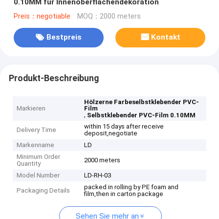
0.10MM für Innenoberflächendekoration
Preis：negotiable
MOQ：2000 meters
Bestpreis
Kontakt
Produkt-Beschreibung
Hölzerne Farbeselbstklebender PVC-
Markieren
Film
,
Selbstklebender PVC-Film 0.10MM
within 15 days after receive
Delivery Time
deposit,negotiate
Markenname
LD
Minimum Order
2000 meters
Quantity
Model Number
LD-RH-03
packed in rolling by PE foam and
Packaging Details
film,then in carton package
Sehen Sie mehr an