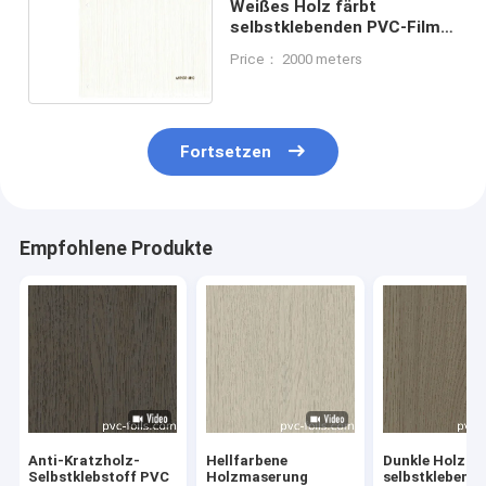
Weißes Holz färbt
selbstklebenden PVC-Film
0.10MM für
Price： 2000 meters
Innenoberflächendekoration
Fortsetzen
Empfohlene Produkte
Anti-Kratzholz-
Hellfarbene
Dunkle Holzge
Selbstklebstoff PVC
Holzmaserung
selbstklebend