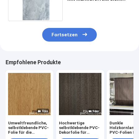
aus wie Naturstein-
Hitzebeständigkeit
Fortsetzen
Empfohlene Produkte
Umweltfreundliche,
Hochwertige
Dunkle
selbstklebende PVC-
selbstklebende PVC-
Holzkornlamin
Folie für die
Dekorfolie für
PVC-Folien M
Renovierung von
Möbeloberflächenrenovierung
für MDF Schra