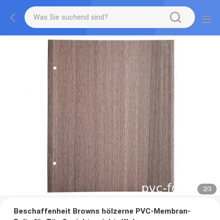
2
/
3
Beschaffenheit Browns hölzerne PVC-Membran-