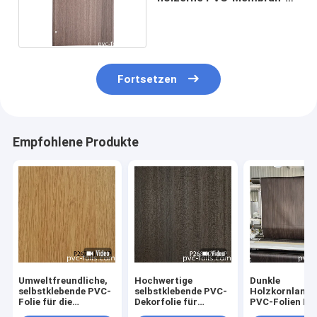
Folie für Tür-Gesichts-
nicht- Kleber
Fortsetzen
Empfohlene Produkte
Umweltfreundliche,
Hochwertige
Dunkle
selbstklebende PVC-
selbstklebende PVC-
Holzkornlamin
Folie für die
Dekorfolie für
PVC-Folien M
Renovierung von
Möbeloberflächenrenovierung
für MDF Schra