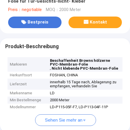
Folie für Tür-Gesichts-nicht- Kleber
Preis：negotiable
MOQ：2000 Meter
Bestpreis
Kontakt
Produkt-Beschreibung
Beschaffenheit Browns hölzerne
Markieren
PVC-Membran-Folie
,
Nicht klebende PVC-Membran-Folie
Herkunftsort
FOSHAN, CHINA
innerhalb 15 Tage nach, Ablagerung zu
Lieferzeit
empfangen, verhandeln Sie
Markenname
LD
Min Bestellmenge
2000 Meter
Modellnummer
LD-P115-05F-F7, LD-P113-04F-11P
Sehen Sie mehr an