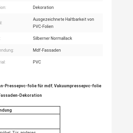
ion:
Dekoration
Ausgezeichnete Haltbarkeit von
l:
PVC-Folien
:
Silberner Normallack
endung:
Mdf-Fassaden
ial:
PVC
-Pressepvc-folie für mdf
,
Vakuumpressepvc-folie
Fassaden-Dekoration
endung
öbel, Tür, anderes