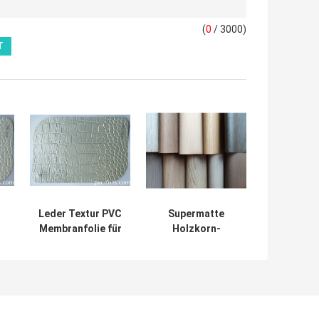
(
0
/ 3000)
Leder Textur PVC
Supermatte
Membranfolie für
Holzkorn-
-
MDF Schränke
Vakuum-
D
Türen Blätter
Pressenfolie für
Lamination
Türen und
Schränke