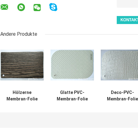
Andere Produkte
Hölzerne
Glatte PVC-
Deco-PVC-
Membran-Folie
Membran-Folie
Membran-Folie
PVC-3D für MDF-
für Dichte-
für Möbel MDF
Küchenschrank-
Holzfaserplatte
Überlagerung 3
Türen
MDF mittlere
prägte