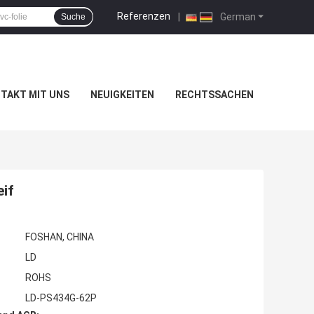
Referenzen
|
German
Suche
TAKT MIT UNS
NEUIGKEITEN
RECHTSSACHEN
if
FOSHAN, CHINA
LD
ROHS
LD-PS434G-62P