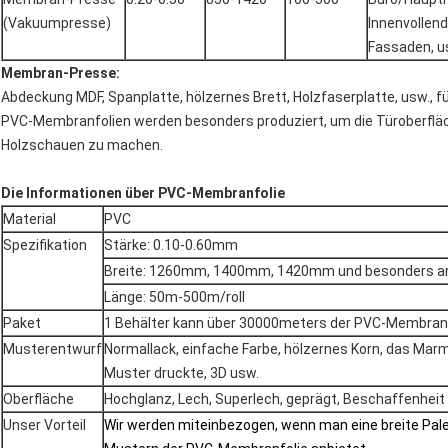
(Vakuumpresse)
Innenvollen
Fassaden, u
Membran-Presse:
Abdeckung MDF, Spanplatte, hölzernes Brett, Holzfaserplatte, usw., f
PVC-Membranfolien werden besonders produziert, um die Türoberfläc
Holzschauen zu machen.
Die Informationen über PVC-Membranfolie
Material
PVC
Spezifikation
Stärke: 0.10-0.60mm
Breite: 1260mm, 1400mm, 1420mm und besonders an
Länge: 50m-500m/roll
Paket
1 Behälter kann über 30000meters der PVC-Membranf
Musterentwurf
Normallack, einfache Farbe, hölzernes Korn, das Marm
Muster druckte, 3D usw.
Oberfläche
Hochglanz, Lech, Superlech, geprägt, Beschaffenheit
Unser Vorteil
Wir werden miteinbezogen, wenn man eine breite Pale