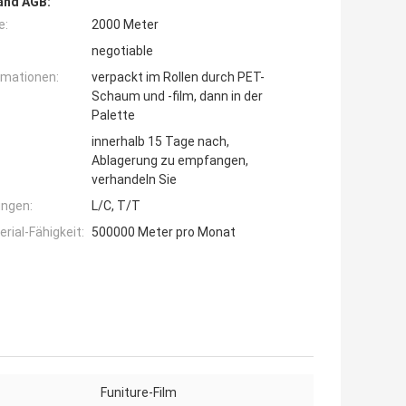
and AGB:
e:
2000 Meter
negotiable
rmationen:
verpackt im Rollen durch PET-
Schaum und -film, dann in der
Palette
innerhalb 15 Tage nach,
Ablagerung zu empfangen,
verhandeln Sie
ngen:
L/C, T/T
ial-Fähigkeit:
500000 Meter pro Monat
Funiture-Film