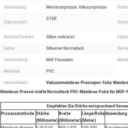
Anwendung:
Membranpresse, Vakuumpresse
Funkt
STEIF
Eigenschaft:
Vortei
Beschaffenheit:
Silber verkratzt
Farbe
Farbe:
Silberner Normallack
Verw
Verwendung:
Mdf-Fassaden
Mater
Material:
PVC
Hervorheben:
Vakuummembran-Pressepvc-folie
,
Membran
Membran-Presse-steife Normallack PVC-Membran-Folie für MDF-
Empfehlen Sie Stärke entsprechend Verw
Prozessmethode
Stärke
Breite
Länge/Rolle
Anwendung
(Millimeter)
(Millimeter)
(Meter)
Membran-Presse
0.20-0.50
850-1420
100-300
Büro/Hauptm