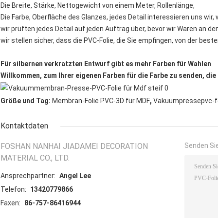
Die Breite, Stärke, Nettogewicht von einem Meter, Rollenlänge,
Die Farbe, Oberfläche des Glanzes, jedes Detail interessieren uns wir,
wir prüften jedes Detail auf jeden Auftrag über, bevor wir Waren an de
wir stellen sicher, dass die PVC-Folie, die Sie empfingen, von der besten
Für silbernen verkratzten Entwurf gibt es mehr Farben für Wahlen
Willkommen, zum Ihrer eigenen Farben für die Farbe zu senden, di
,
Größe und Tag:
Membran-Folie PVC-3D für MDF
Vakuumpressepvc-fo
Kontaktdaten
FOSHAN NANHAI JIADAMEI DECORATION
Senden Sie
MATERIAL CO., LTD.
Ansprechpartner:
Angel Lee
Telefon:
13420779866
Faxen:
86-757-86416944