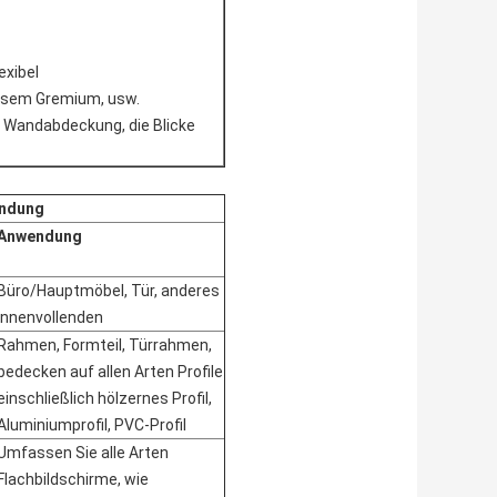
exibel
weisem Gremium, usw.
 Wandabdeckung, die Blicke
endung
Anwendung
Büro/Hauptmöbel, Tür, anderes
Innenvollenden
Rahmen, Formteil, Türrahmen,
bedecken auf allen Arten Profile
einschließlich hölzernes Profil,
Aluminiumprofil, PVC-Profil
Umfassen Sie alle Arten
Flachbildschirme, wie