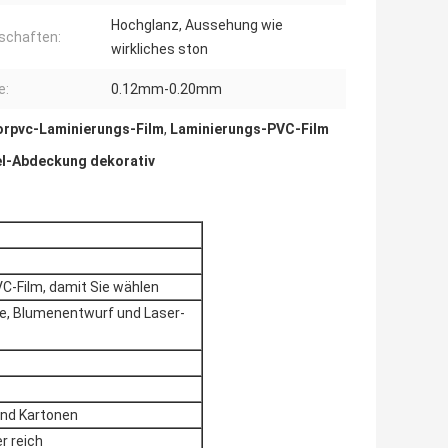
Hochglanz, Aussehung wie
schaften:
wirkliches ston
e:
0.12mm-0.20mm
rpvc-Laminierungs-Film
,
Laminierungs-PVC-Film
l-Abdeckung dekorativ
C-Film, damit Sie wählen
be, Blumenentwurf und Laser-
 und Kartonen
r reich