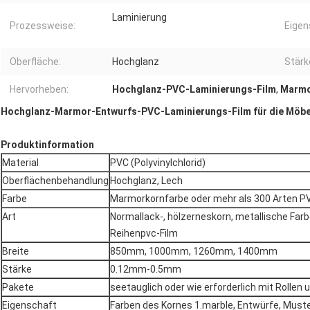
Laminierung
Prozessweise:
Eigen
Oberfläche:
Hochglanz
Stärk
Hervorheben:
Hochglanz-PVC-Laminierungs-Film
,
Marmo
Hochglanz-Marmor-Entwurfs-PVC-Laminierungs-Film für die Möbe
Produktinformation
Material
PVC (Polyvinylchlorid)
Oberflächenbehandlung
Hochglanz, Lech
Farbe
Marmorkornfarbe oder mehr als 300 Arten PV
Art
Normallack-, hölzerneskorn, metallische Far
Reihenpvc-Film
Breite
850mm, 1000mm, 1260mm, 1400mm
Stärke
0.12mm-0.5mm
Pakete
seetauglich oder wie erforderlich mit Rollen
Eigenschaft
Farben des Kornes 1.marble, Entwürfe, Muste