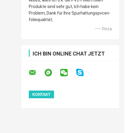
liebes, alles ist o.k. die PVC-Folien rollen
Produkte sind sehr gut, Ich habe kein
Problem, Dank für Ihre Spurhaltungspvcen-
foliequalität,
—— Reza
ICH BIN ONLINE CHAT JETZT