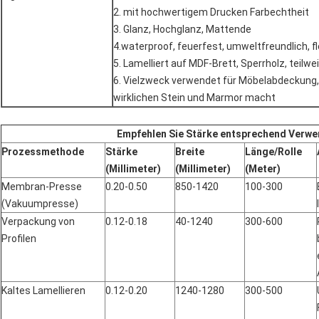
2. mit hochwertigem Drucken Farbechtheit
3. Glanz, Hochglanz, Mattende
4.waterproof, feuerfest, umweltfreundlich, fl
5. Lamelliert auf MDF-Brett, Sperrholz, teil
6. Vielzweck verwendet für Möbelabdeckung,
wirklichen Stein und Marmor macht
Empfehlen Sie Stärke entsprechend Verw
Prozessmethode
Stärke
Breite
Länge/Rolle
(Millimeter)
(Millimeter)
(Meter)
Membran-Presse
0.20-0.50
850-1420
100-300
(Vakuumpresse)
Verpackung von
0.12-0.18
40-1240
300-600
Profilen
Kaltes Lamellieren
0.12-0.20
1240-1280
300-500