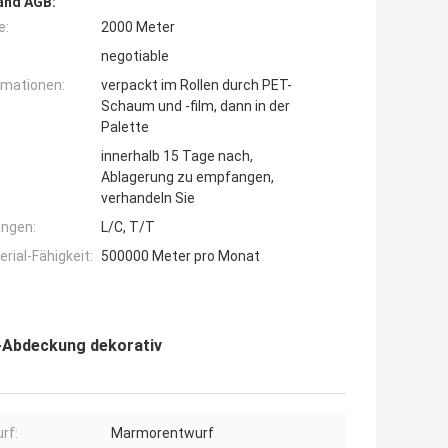
and AGB:
e:
2000 Meter
negotiable
rmationen:
verpackt im Rollen durch PET-
Schaum und -film, dann in der
Palette
innerhalb 15 Tage nach,
Ablagerung zu empfangen,
verhandeln Sie
ngen:
L/C, T/T
ial-Fähigkeit:
500000 Meter pro Monat
-Abdeckung dekorativ
rf:
Marmorentwurf