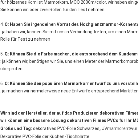
für hölzernes Korn ist Marmorkorn, MOQ 2000m/color, wir haben einig
Sie können ein oder zwei Rollen für den Test nehmen.
4.
Q: Haben Sie irgendeinen Vorrat des Hochglanzmarmor-Kornent
: ja haben wir, können Sie mit uns in Verbindung treten, um einen Mar
Rolle für Test zu nehmen
5.
Q: Können Sie die Farbe machen, die entsprechend dem Kund
: ja können wir, benötigen wir Sie, uns einen Meter der Marmorkornpr
überprüfen
6.
Q: Können Sie den populären Marmorkornentwurf zu uns vorstell
: ja machen wir normalerweise neue Entwürfe entsprechend Marktten
Wir sind der Hersteller, der auf das Produzieren dekorativen Filme
wir können eine bessere Lösung dekorativen Filmes PVCs für Ihr 
,
Größe und Tag:
dekoratives PVC-Folie Schwarzes
UVmarmorentwurf 
Dekorative PVC-Folie der Küchen-Tischplatte