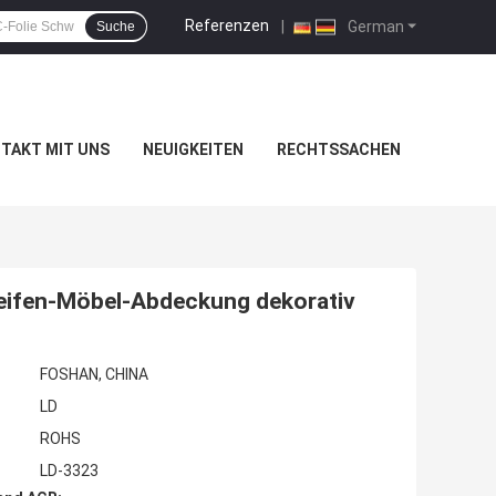
Referenzen
|
German
Suche
TAKT MIT UNS
NEUIGKEITEN
RECHTSSACHEN
eifen-Möbel-Abdeckung dekorativ
FOSHAN, CHINA
LD
ROHS
LD-3323