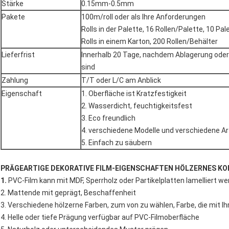
Stärke
0.15mm-0.5mm
Pakete
100m/roll oder als Ihre Anforderungen
Rolls in der Palette, 16 Rollen/Palette, 10 Pa
Rolls in einem Karton, 200 Rollen/Behälter
Lieferfrist
Innerhalb 20 Tage, nachdem Ablagerung ode
sind
Zahlung
T/T oder L/C am Anblick
Eigenschaft
1. Oberfläche ist Kratzfestigkeit
2. Wasserdicht, feuchtigkeitsfest
3. Eco freundlich
4. verschiedene Modelle und verschiedene Ar
5. Einfach zu säubern
PRÄGEARTIGE DEKORATIVE FILM-EIGENSCHAFTEN HÖLZERNES K
1.
PVC-Film kann mit MDF, Sperrholz oder Partikelplatten lamelliert w
2. Mattende mit geprägt, Beschaffenheit
3. Verschiedene hölzerne Farben, zum von zu wählen, Farbe, die mit
4. Helle oder tiefe Prägung verfügbar auf PVC-Filmoberfläche