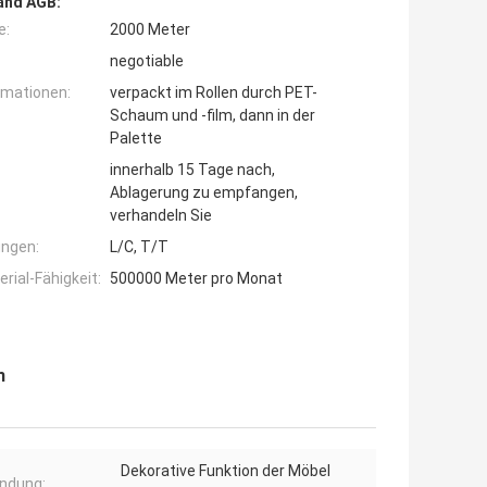
and AGB:
e:
2000 Meter
negotiable
rmationen:
verpackt im Rollen durch PET-
Schaum und -film, dann in der
Palette
innerhalb 15 Tage nach,
Ablagerung zu empfangen,
verhandeln Sie
ngen:
L/C, T/T
ial-Fähigkeit:
500000 Meter pro Monat
m
Dekorative Funktion der Möbel
ndung: