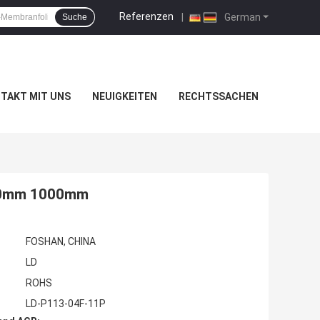
Referenzen
|
German
Suche
TAKT MIT UNS
NEUIGKEITEN
RECHTSSACHEN
800mm 1000mm
FOSHAN, CHINA
LD
ROHS
LD-P113-04F-11P