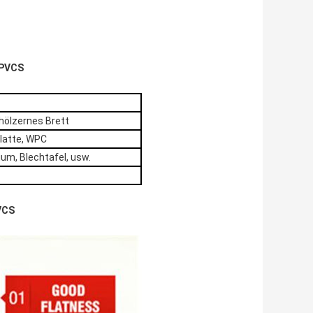
-PVCS
hölzernes Brett
platte, WPC
ium, Blechtafel, usw.
VCS